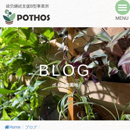
内
就労継続支援B型事業所
容
を
MENU
ス
キ
ッ
プ
BLOG
ポトス遊園地
Home
/
ブログ
/