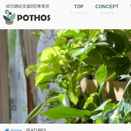
内
就労継続支援B型事業所
TOP
CONCEPT
容
を
ス
キ
ッ
プ
Home
/
FEATURES