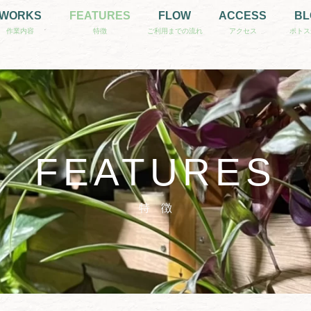
WORKS
FEATURES
FLOW
ACCESS
BL
FEATURES
特 徴