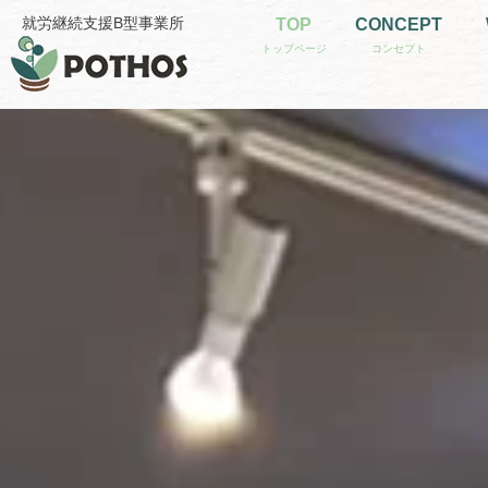
内
就労継続支援B型事業所
TOP
CONCEPT
容
を
ス
キ
ッ
プ